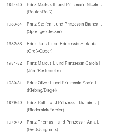
1984/85
Prinz Markus II. und Prinzessin Nicole I.
(Reuter/Reiß)
1983/84
Prinz Steffen I. und Prinzessin Bianca I.
(Sprenger/Becker)
1982/83
Prinz Jens I. und Prinzessin Stefanie II.
(Groß/Opper)
1981/82
Prinz Marcus I. und Prinzessin Carola I.
(Jörn/Restemeier)
1980/81
Prinz Oliver I. und Prinzessin Sonja I.
(Klebing/Diegel)
1979/80
Prinz Ralf I. und Prinzessin Bonnie I. †
(Biederbick/Forcier)
1978/79
Prinz Thomas I. und Prinzessin Anja I.
(Reiß/Junghans)