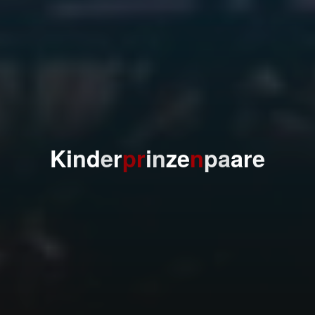
K
i
n
d
e
r
p
r
i
n
z
e
n
p
a
a
r
e