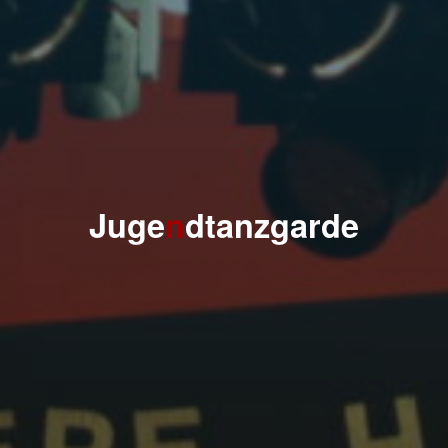
J
u
g
e
n
d
t
a
n
z
g
a
r
d
e