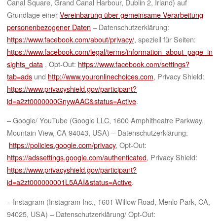
Canal Square, Grand Canal Harbour, Dublin 2, Irland) auf
Grundlage einer
Vereinbarung über gemeinsame Verarbeitung
personenbezogener Daten
– Datenschutzerklärung:
https://www.facebook.com/about/privacy/
, speziell für Seiten:
https://www.facebook.com/legal/terms/information_about_page_in
sights_data
, Opt-Out:
https://www.facebook.com/settings?
tab=ads
und
http://www.youronlinechoices.com
, Privacy Shield:
https://www.privacyshield.gov/participant?
id=a2zt0000000GnywAAC&status=Active
.
– Google/ YouTube (Google LLC, 1600 Amphitheatre Parkway,
Mountain View, CA 94043, USA) – Datenschutzerklärung:
https://policies.google.com/privacy
, Opt-Out:
https://adssettings.google.com/authenticated
, Privacy Shield:
https://www.privacyshield.gov/participant?
id=a2zt000000001L5AAI&status=Active
.
– Instagram (Instagram Inc., 1601 Willow Road, Menlo Park, CA,
94025, USA) – Datenschutzerklärung/ Opt-Out: