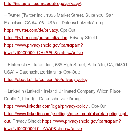
http://instagram.com/about/legal/privacy/
.
– Twitter (Twitter Inc., 1355 Market Street, Suite 900, San
Francisco, CA 94103, USA) – Datenschutzerklärung:
https://twitter.com/de/privacy
, Opt-Out:
https://twitter.com/personalization
, Privacy Shield:
https://www.privacyshield.gov/participant?
id=a2zt0000000TORzAAO&status=Active
.
– Pinterest (Pinterest Inc., 635 High Street, Palo Alto, CA, 94301,
USA) – Datenschutzerklärung/ Opt-Out:
https://about.pinterest.com/de/privacy-policy
.
– LinkedIn (LinkedIn Ireland Unlimited Company Wilton Place,
Dublin 2, Irland) – Datenschutzerklärung
https://www.linkedin.com/legal/privacy-policy
, Opt-Out:
https://www.linkedin.com/psettings/guest-controls/retargeting-opt-
out
, Privacy Shield:
https://www.privacyshield.gov/participant?
id=a2zt0000000L0UZAA0&status=Active
.