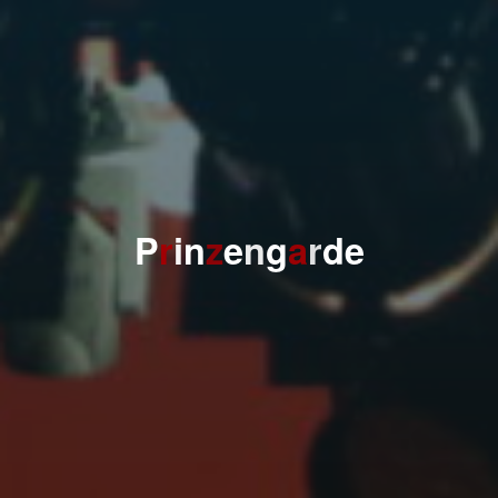
P
r
i
n
z
e
n
g
a
r
d
e